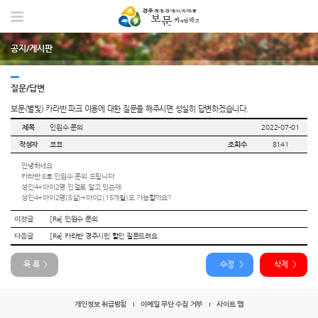
공지/게시판
질문/답변
보문(별빛) 카라반 파크 이용에 대한 질문을 해주시면 성실히 답변하겠습니다.
제목
인원수 문의
2022-07-01
작성자
쿄쿄
조회수
8141
질
안녕하세요
문/
카라반 8호 인원수 문의 드립니다.
답
성인4+아이2명 인걸로 알고 있는데
변
성인4+아이2명(5살)+아이2(15개월)도 가능할까요?
상
이전글
[Re] 인원수 문의
세
다음글
[Re] 카라반 경주시민 할인 질문드려요
목 록
수정
삭제
개인정보 취급방침
이메일 무단 수집 거부
사이트 맵