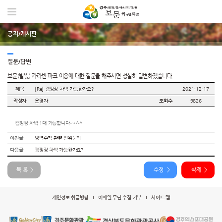
공지/게시판
질문/답변
보문(별빛) 카라반 파크 이용에 대한 질문을 해주시면 성실히 답변하겠습니다.
제목
[Re] 캠핑장 차박 가능한가요?
2021-12-17
작성자
운영자
조회수
9826
질
문/
캠핑장 차박 1대 가능합니다~*^^
답
변
이전글
방역수칙 관련 인원문의
상
다음글
캠핑장 차박 가능한가요?
세
목 록
수정
삭제
개인정보 취급방침
이메일 무단 수집 거부
사이트 맵